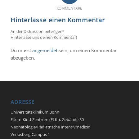
KOMMENTARE
Hinterlasse einen Kommentar
An der Diskussion beteiligen?
Hinterlasse uns deinen Kommentar!
Du musst
angemeldet
sein, um einen Kommentar
abzugeben.
ADRESSE
Universitätsklinikum Bonn
Eltern-Kind-Zentrum (ELKI), Gebäude 30
Neonatologie/Pädiatrische Intensivmedizin
Venusberg-Campus 1