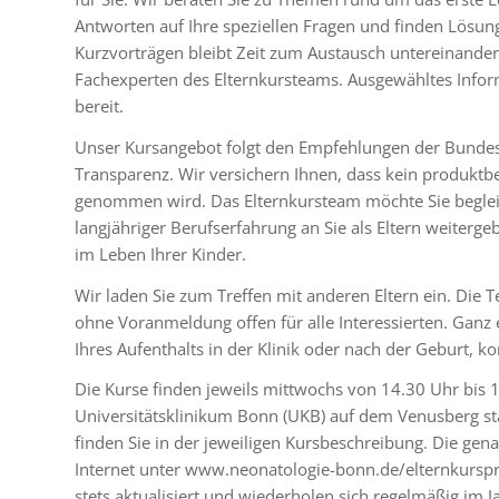
Antworten auf Ihre speziellen Fragen und finden Lösu
Kurzvorträgen bleibt Zeit zum Austausch untereinander
Fachexperten des Elternkursteams. Ausgewähltes Infor
bereit.
Unser Kursangebot folgt den Empfehlungen der Bunde
Transparenz. Wir versichern Ihnen, dass kein produktbe
genommen wird. Das Elternkursteam möchte Sie begleit
langjähriger Berufserfahrung an Sie als Eltern weiterg
im Leben Ihrer Kinder.
Wir laden Sie zum Treffen mit anderen Eltern ein. Die 
ohne Voranmeldung offen für alle Interessierten. Ganz
Ihres Aufenthalts in der Klinik oder nach der Geburt, 
Die Kurse finden jeweils mittwochs von 14.30 Uhr bis
Universitätsklinikum Bonn (UKB) auf dem Venusberg st
finden Sie in der jeweiligen Kursbeschreibung. Die ge
Internet unter www.neonatologie-bonn.de/elternkursp
stets aktualisiert und wiederholen sich regelmäßig im J