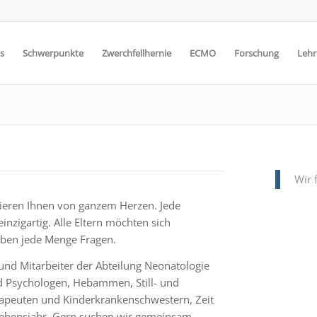
s
Schwerpunkte
Zwerchfellhernie
ECMO
Forschung
Lehr
Wir 
lieren Ihnen von ganzem Herzen. Jede
einzigartig. Alle Eltern möchten sich
aben jede Menge Fragen.
und Mitarbeiter der Abteilung Neonatologie
d Psychologen, Hebammen, Still- und
rapeuten und Kinderkrankenschwestern, Zeit
 Lebensjahr. Gern suchen wir gemeinsam