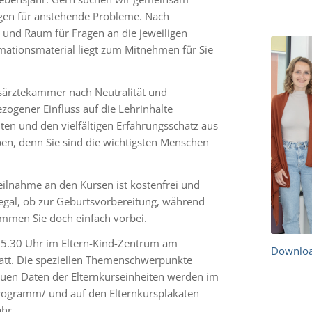
ngen für anstehende Probleme. Nach
 und Raum für Fragen an die jeweiligen
mationsmaterial liegt zum Mitnehmen für Sie
särztekammer nach Neutralität und
zogener Einfluss auf die Lehrinhalte
en und den vielfältigen Erfahrungsschatz aus
eben, denn Sie sind die wichtigsten Menschen
Teilnahme an den Kursen ist kostenfrei und
 egal, ob zur Geburtsvorbereitung, während
kommen Sie doch einfach vorbei.
 15.30 Uhr im Eltern-Kind-Zentrum am
Downloa
att. Die speziellen Themenschwerpunkte
nauen Daten der Elternkurseinheiten werden im
rogramm/ und auf den Elternkursplakaten
ahr.