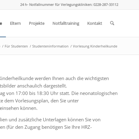
24 h- Notfallnummer für Verlegungskliniken: 0228-287-33112
e
Eltern
Projekte
Notfalltraining
Kontakt
e
/
Für Studenten
/
Studenteninformation
/
Vorlesung Kinderheilkunde
inderheilkunde werden Ihnen auch die wichtigsten
sbilder anschaulich dargestellt.
tag von 17:00 bis 18:30 Uhr statt. Die neonatologischen
e dem Vorlesungsplan, den Sie unter
 einsehen können.
olien und zusätzliche Unterlagen können Sie von
den (für den Zugang benötigen Sie Ihre HRZ-