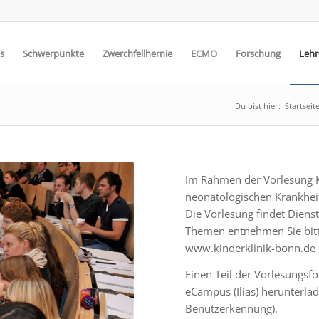
s
Schwerpunkte
Zwerchfellhernie
ECMO
Forschung
Lehr
Du bist hier:
Startseit
Im Rahmen der Vorlesung K
neonatologischen Krankheit
Die Vorlesung findet Diens
Themen entnehmen Sie bitt
www.kinderklinik-bonn.de
Einen Teil der Vorlesungsf
eCampus (Ilias) herunterla
Benutzerkennung).