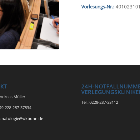
Vorlesungs-Nr.:
40102310
KT
24H-NOTFALLNUMME
VERLEGUNGSKLINIKE
Andreas Müller
Tel.: 0228-287-33112
+49-228-287-37834
onatologie@ukbonn.de