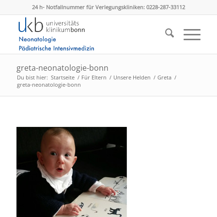
24 h- Notfallnummer für Verlegungskliniken: 0228-287-33112
greta-neonatologie-bonn
Du bist hier:
Startseite
/
Für Eltern
/
Unsere Helden
/
Greta
/
greta-neonatologie-bonn