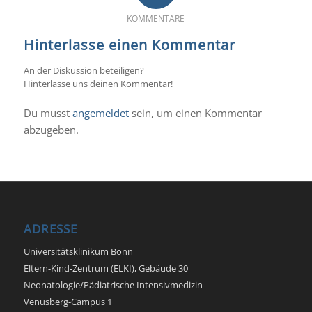
KOMMENTARE
Hinterlasse einen Kommentar
An der Diskussion beteiligen?
Hinterlasse uns deinen Kommentar!
Du musst
angemeldet
sein, um einen Kommentar
abzugeben.
ADRESSE
Universitätsklinikum Bonn
Eltern-Kind-Zentrum (ELKI), Gebäude 30
Neonatologie/Pädiatrische Intensivmedizin
Venusberg-Campus 1