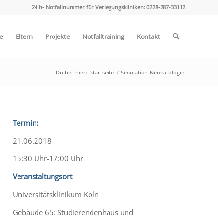
24 h- Notfallnummer für Verlegungskliniken: 0228-287-33112
e
Eltern
Projekte
Notfalltraining
Kontakt
Du bist hier:
Startseite
/
Simulation-Neonatologie
Termin:
21.06.2018
15:30 Uhr-17:00 Uhr
Veranstaltungsort
Universitätsklinikum Köln
Gebäude 65:
Studierendenhaus und