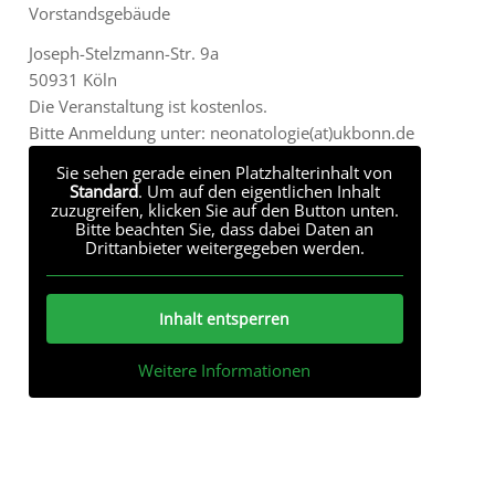
Vorstandsgebäude
Joseph-Stelzmann-Str. 9a
50931 Köln
Die Veranstaltung ist kostenlos.
Bitte Anmeldung unter: neonatologie(at)ukbonn.de
Sie sehen gerade einen Platzhalterinhalt von
Standard
. Um auf den eigentlichen Inhalt
zuzugreifen, klicken Sie auf den Button unten.
Bitte beachten Sie, dass dabei Daten an
Drittanbieter weitergegeben werden.
Inhalt entsperren
Weitere Informationen