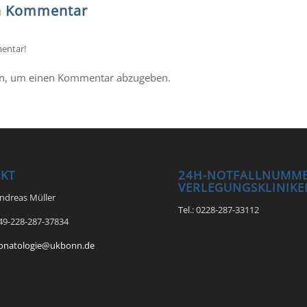
en Kommentar
entar!
n, um einen Kommentar abzugeben.
KT
24H-NOTFALLNUMME
VERLEGUNGSKLINIKE
Andreas Müller
Tel.: 0228-287-33112
+49-228-287-37834
onatologie@ukbonn.de