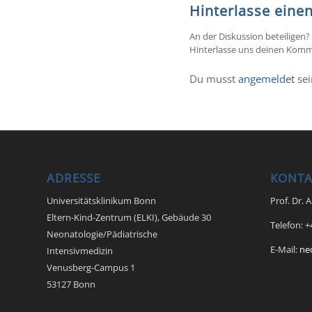
Hinterlasse ein
An der Diskussion beteiligen?
Hinterlasse uns deinen Komm
Du musst
angemeldet
sei
ADRESSE
KONTA
Universitätsklinikum Bonn
Prof. Dr. 
Eltern-Kind-Zentrum (ELKI), Gebäude 30
Telefon: 
Neonatologie/Pädiatrische
E-Mail:
ne
Intensivmedizin
Venusberg-Campus 1
53127 Bonn