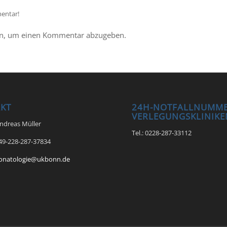
entar!
n, um einen Kommentar abzugeben.
KT
24H-NOTFALLNUMME
VERLEGUNGSKLINIKE
Andreas Müller
Tel.: 0228-287-33112
+49-228-287-37834
onatologie@ukbonn.de