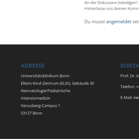
An der Diskussion beteiligen?
Hinterlasse uns deinen Komm
Du musst
angemeldet
sei
ADRESSE
KONTA
Universitätsklinikum Bonn
Prof. Dr. 
Eltern-Kind-Zentrum (ELKI), Gebäude 30
Telefon: 
Neonatologie/Pädiatrische
E-Mail:
ne
Intensivmedizin
Venusberg-Campus 1
53127 Bonn