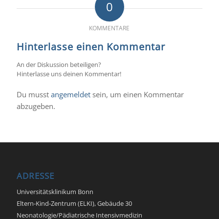
0
KOMMENTARE
Hinterlasse einen Kommentar
An der Diskussion beteiligen?
Hinterlasse uns deinen Kommentar!
Du musst
angemeldet
sein, um einen Kommentar
abzugeben.
ADRESSE
Universitätsklinikum Bonn
Eltern-Kind-Zentrum (ELKI), Gebäude 30
Neonatologie/Pädiatrische Intensivmedizin