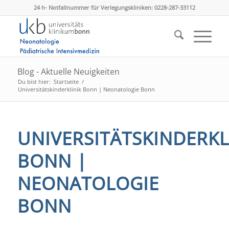
24 h- Notfallnummer für Verlegungskliniken: 0228-287-33112
Blog - Aktuelle Neuigkeiten
Du bist hier:
Startseite
/
Universitätskinderklinik Bonn | Neonatologie Bonn
UNIVERSITÄTSKINDERKL
BONN |
NEONATOLOGIE
BONN