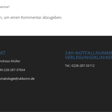
entar!
n, um einen Kommentar abzugeben.
KT
24H-NOTFALLNUMME
VERLEGUNGSKLINIKE
Andreas Müller
Tel.: 0228-287-33112
+49-228-287-37834
onatologie@ukbonn.de