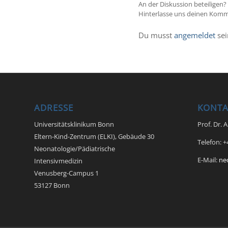
An der Diskussion beteiligen?
Hinterlasse uns deinen Komm
Du musst
angemeldet
sei
ADRESSE
KONTA
Universitätsklinikum Bonn
Prof. Dr. 
Eltern-Kind-Zentrum (ELKI), Gebäude 30
Telefon: 
Neonatologie/Pädiatrische
E-Mail:
ne
Intensivmedizin
Venusberg-Campus 1
53127 Bonn