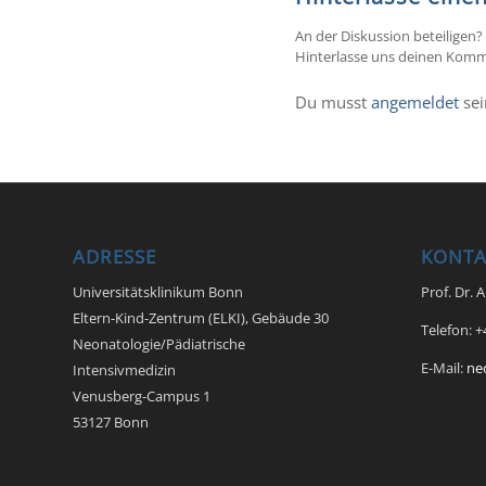
An der Diskussion beteiligen?
Hinterlasse uns deinen Komm
Du musst
angemeldet
sei
ADRESSE
KONTA
Universitätsklinikum Bonn
Prof. Dr. 
Eltern-Kind-Zentrum (ELKI), Gebäude 30
Telefon: 
Neonatologie/Pädiatrische
E-Mail:
ne
Intensivmedizin
Venusberg-Campus 1
53127 Bonn