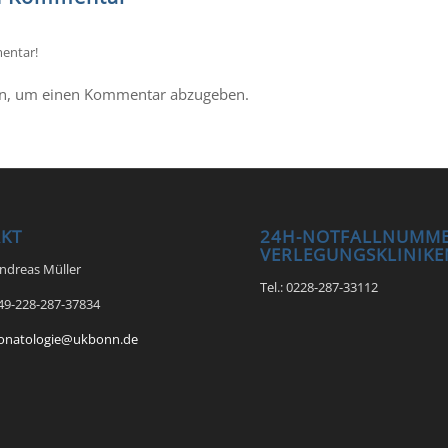
entar!
n, um einen Kommentar abzugeben.
KT
24H-NOTFALLNUMME
VERLEGUNGSKLINIKE
Andreas Müller
Tel.: 0228-287-33112
+49-228-287-37834
onatologie@ukbonn.de