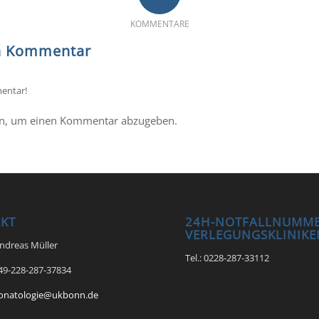
KOMMENTARE
en Kommentar
entar!
n, um einen Kommentar abzugeben.
KT
24H-NOTFALLNUMME
VERLEGUNGSKLINIKE
Andreas Müller
Tel.: 0228-287-33112
+49-228-287-37834
onatologie@ukbonn.de