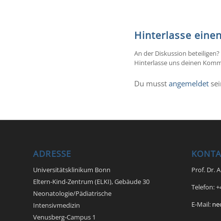
Hinterlasse ein
An der Diskussion beteiligen?
Hinterlasse uns deinen Komm
Du musst
angemeldet
sei
ADRESSE
KONTA
Universitätsklinikum Bonn
Prof. Dr. 
Eltern-Kind-Zentrum (ELKI), Gebäude 30
Telefon: 
Neonatologie/Pädiatrische
E-Mail:
ne
Intensivmedizin
Venusberg-Campus 1