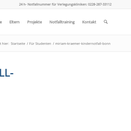
24 h- Notfallnummer für Verlegungskliniken: 0228-287-33112
e
Eltern
Projekte
Notfalltraining
Kontakt
t hier:
Startseite
/
Für Studenten
/
miriam-kraemer-kindernotfall-bonn
LL-