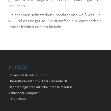
besuchen.
Sie hat einen sehr starken Charakter und weiß was Sie
will und das ist gut so. Sie ist einfach ein Sonnenschein,
immer fröhlich und am lächeln.
ADRESSE
Universitätsklinikum Bonn
Eltern-Kind-Zentrum (ELKI), Gebäude 30
Neonatologie/Pädiatrische Intensivmedizin
Venusberg-Campus 1
53127 Bonn