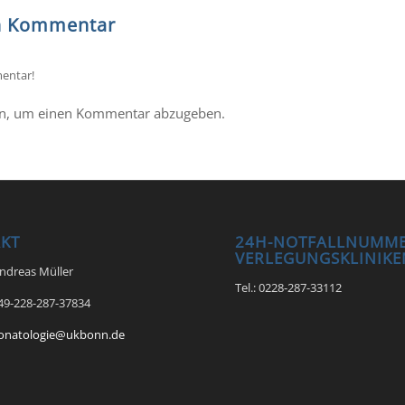
en Kommentar
entar!
n, um einen Kommentar abzugeben.
KT
24H-NOTFALLNUMME
VERLEGUNGSKLINIKE
Andreas Müller
Tel.: 0228-287-33112
+49-228-287-37834
onatologie@ukbonn.de