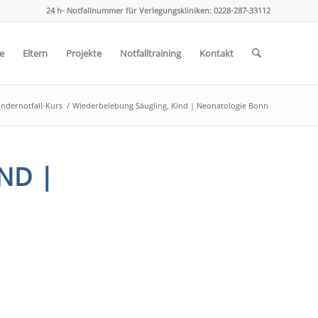
24 h- Notfallnummer für Verlegungskliniken: 0228-287-33112
e
Eltern
Projekte
Notfalltraining
Kontakt
indernotfall-Kurs
/
Wiederbelebung Säugling, Kind | Neonatologie Bonn
ND |