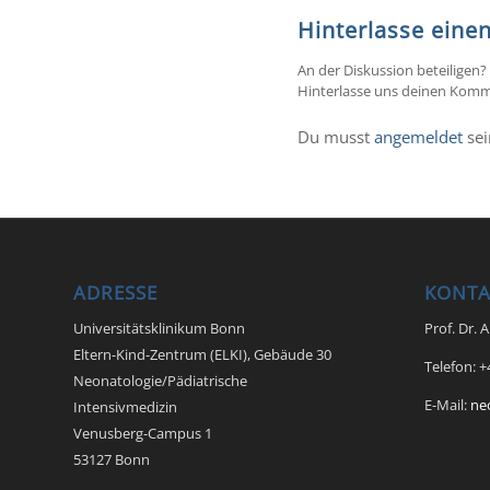
Hinterlasse ein
An der Diskussion beteiligen?
Hinterlasse uns deinen Komm
Du musst
angemeldet
sei
ADRESSE
KONTA
Universitätsklinikum Bonn
Prof. Dr. 
Eltern-Kind-Zentrum (ELKI), Gebäude 30
Telefon: 
Neonatologie/Pädiatrische
E-Mail:
ne
Intensivmedizin
Venusberg-Campus 1
53127 Bonn