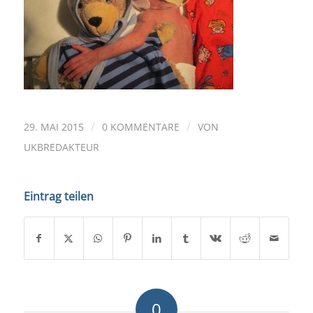
/
/
29. MAI 2015
0 KOMMENTARE
VON
UKBREDAKTEUR
Eintrag teilen
0