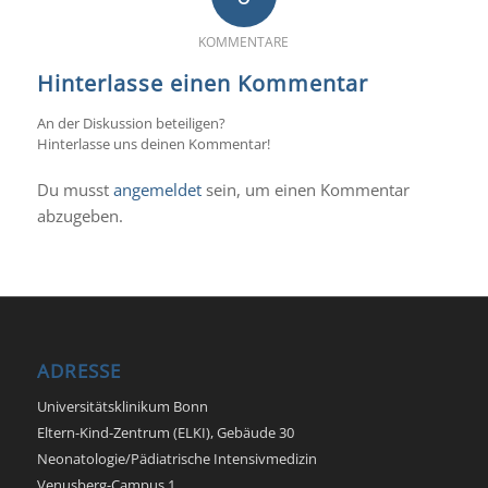
KOMMENTARE
Hinterlasse einen Kommentar
An der Diskussion beteiligen?
Hinterlasse uns deinen Kommentar!
Du musst
angemeldet
sein, um einen Kommentar
abzugeben.
ADRESSE
Universitätsklinikum Bonn
Eltern-Kind-Zentrum (ELKI), Gebäude 30
Neonatologie/Pädiatrische Intensivmedizin
Venusberg-Campus 1