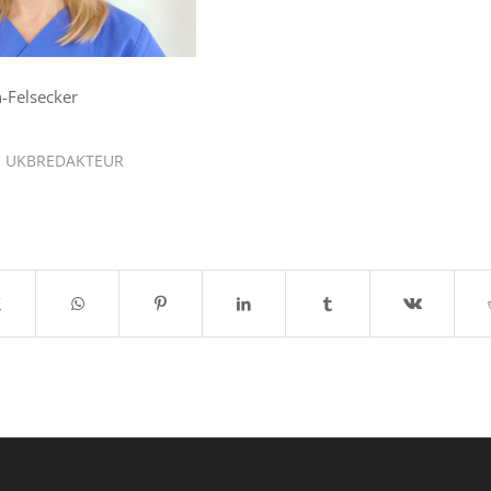
h-Felsecker
N
UKBREDAKTEUR