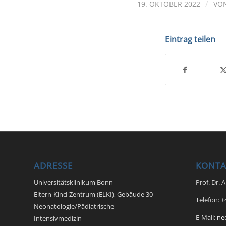
/
19. OKTOBER 2022
VO
Eintrag teilen
ADRESSE
KONTA
Universitätsklinikum Bonn
Prof. Dr. 
Eltern-Kind-Zentrum (ELKI), Gebäude 30
Telefon: 
Neonatologie/Pädiatrische
E-Mail:
ne
Intensivmedizin