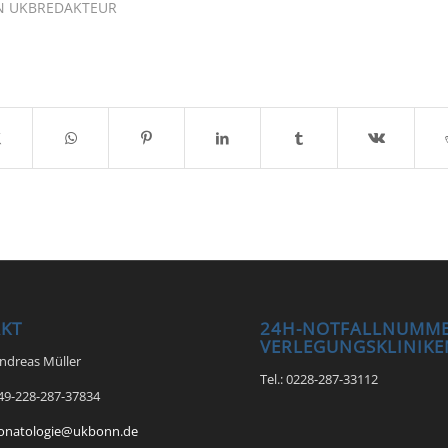
N
UKBREDAKTEUR
KT
24H-NOTFALLNUMME
VERLEGUNGSKLINIKE
Andreas Müller
Tel.: 0228-287-33112
+49-228-287-37834
onatologie@ukbonn.de