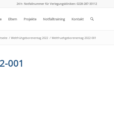
24 h- Notfallnummer für Verlegungskliniken: 0228-287-33112
e
Eltern
Projekte
Notfalltraining
Kontakt
tseite
/
Weltfrühgeborenentag 2022
/
Weltfruehgeborenentag-2022-001
2-001