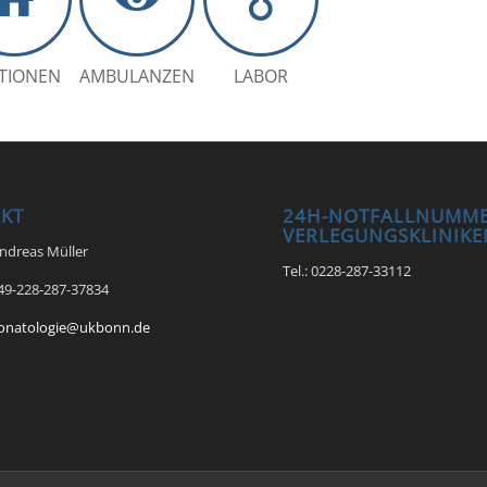
TIONEN
AMBULANZEN
LABOR
KT
24H-NOTFALLNUMME
VERLEGUNGSKLINIKE
Andreas Müller
Tel.: 0228-287-33112
+49-228-287-37834
onatologie@ukbonn.de