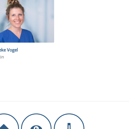
eke Vogel
in