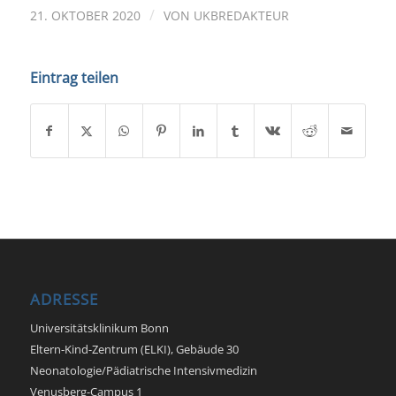
/
21. OKTOBER 2020
VON
UKBREDAKTEUR
Eintrag teilen
ADRESSE
Universitätsklinikum Bonn
Eltern-Kind-Zentrum (ELKI), Gebäude 30
Neonatologie/Pädiatrische Intensivmedizin
Venusberg-Campus 1